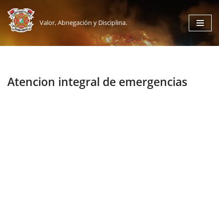
Valor, Abnegación y Disciplina.
Saltar
al
contenido
Atencion integral de emergencias